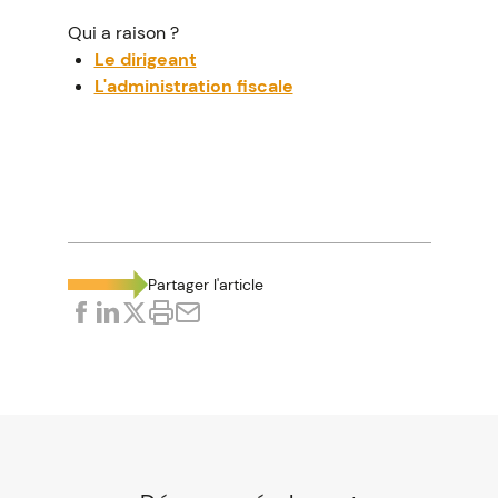
Qui a raison ?
Le dirigeant
L'administration fiscale
La bonne réponse est...
L'administration fiscale
Parce qu'il a, par définition, participé à la
décision d'inscrire dans les comptes
sociaux la somme qui lui est due, la
Partager l'article
rémunération d’un dirigeant inscrite à son
compte courant d’associé, mais non perçue
au 31 décembre d’une année, est considérée
comme ayant été mise à sa disposition au
titre de cette année, dès lors qu’aucune
circonstance ne l’a pas empêché d’en
disposer immédiatement.