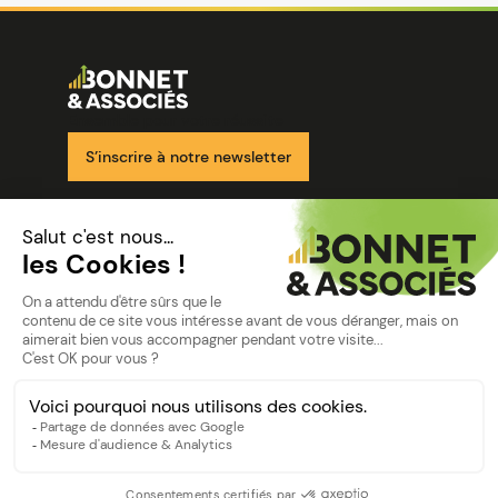
Image
Ensemble pour votre réussite
S’inscrire à notre newsletter
Nos solutions
Nos cabinets
Mon espace client
mentions
Mentions légales
Politique de confidentialité
©Bonnet2023
suivez-nous