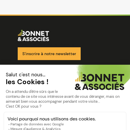
Image
Ensemble pour votre réussite
S’inscrire à notre newsletter
Nos solutions
Nos cabinets
Mon espace client
mentions
Mentions légales
Politique de confidentialité
©Bonnet2023