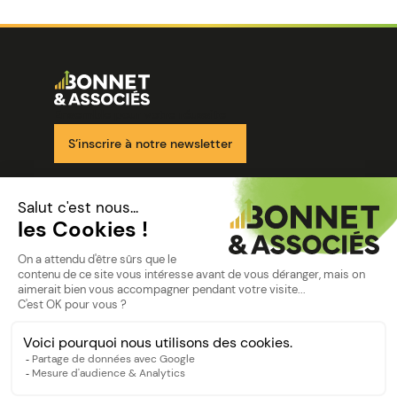
Image
Ensemble pour votre réussite
S’inscrire à notre newsletter
Nos solutions
Nos cabinets
Mon espace client
mentions
Mentions légales
Politique de confidentialité
©Bonnet2023
suivez-nous